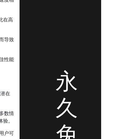
此在高
而导致
最佳性能
永
助潜在
久
多数情
体验。
免
用户可