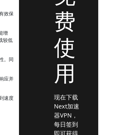
。
费
够有效保
。
能增
使
载较低
性。同
用
响应并
现在下载
到速度
Next加速
器VPN，
每日签到
即可获得