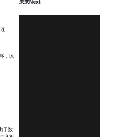
未来Next
的连
程序，以
由于数
速度相